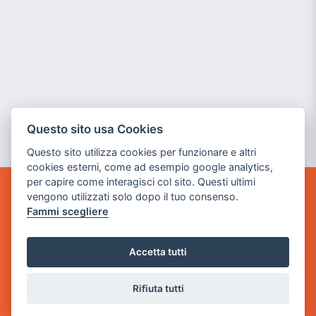
Questo sito usa Cookies
Questo sito utilizza cookies per funzionare e altri
cookies esterni, come ad esempio google analytics,
per capire come interagisci col sito. Questi ultimi
vengono utilizzati solo dopo il tuo consenso.
POWER GAME SRL
Fammi scegliere
Sede Legale
via Villaggio dei Platani, 3
Accetta tutti
- 25014 Castenedolo, Brescia
Rifiuta tutti
Sede Operativa
via Industriale, 2 - 25082 Botticino, BS