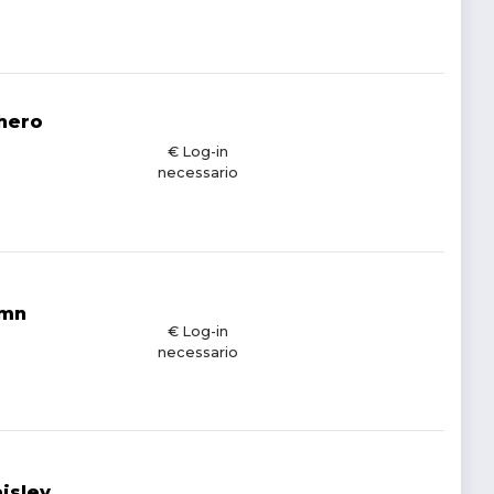
hero
€ Log-in
necessario
umn
€ Log-in
necessario
isley