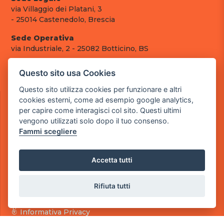
via Villaggio dei Platani, 3
- 25014 Castenedolo, Brescia
Sede Operativa
via Industriale, 2 - 25082 Botticino, BS
Partita iva 03308130982
Questo sito usa Cookies
Cod. SDI: RMRCWXR
Questo sito utilizza cookies per funzionare e altri
CONTATTI
cookies esterni, come ad esempio google analytics,
e-mail: info@powergame.it
per capire come interagisci col sito. Questi ultimi
tel.: +39 030 376 2377
vengono utilizzati solo dopo il tuo consenso.
tel.: +39 030 336 6259
Fammi scegliere
pec: powergamesrl@legalmail.it
LINK UTILI
Accetta tutti
Chi siamo
Informazioni generali
Rifiuta tutti
Fai un pagamento
Documenti
Informativa Privacy
Informativa sui Cookies