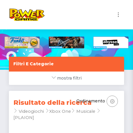
1
Filtri E Categorie
mostra filtri
Ordinamento
Risultato della ricerca
Videogiochi
Xbox One
Musicale
[PLAION]