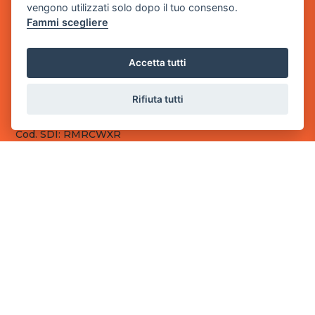
vengono utilizzati solo dopo il tuo consenso.
Fammi scegliere
Sede Legale
via Villaggio dei Platani, 3
- 25014 Castenedolo, Brescia
Accetta tutti
Sede Operativa
via Industriale, 2 - 25082 Botticino, BS
Rifiuta tutti
Partita iva 03308130982
Cod. SDI: RMRCWXR
CONTATTI
e-mail: info@powergame.it
tel.: +39 030 376 2377
tel.: +39 030 336 6259
pec: powergamesrl@legalmail.it
LINK UTILI
Chi siamo
Informazioni generali
Fai un pagamento
Documenti