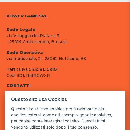
POWER GAME SRL
Sede Legale
via Villaggio dei Platani, 3
- 25014 Castenedolo, Brescia
Sede Operativa
via Industriale, 2 - 25082 Botticino, BS
Partita iva 03308130982
Cod. SDI: RMRCWXR
CONTATTI
e-mail: info@powergame.it
Questo sito usa Cookies
tel.: +39 030 376 2377
tel.: +39 030 336 6259
Questo sito utilizza cookies per funzionare e altri
pec: powergamesrl@legalmail.it
cookies esterni, come ad esempio google analytics,
per capire come interagisci col sito. Questi ultimi
LINK UTILI
vengono utilizzati solo dopo il tuo consenso.
Chi siamo