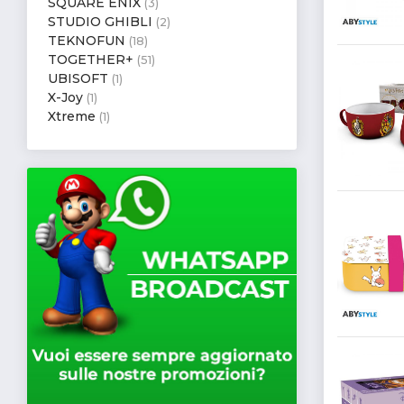
SQUARE ENIX
(3)
STUDIO GHIBLI
(2)
TEKNOFUN
(18)
TOGETHER+
(51)
UBISOFT
(1)
X-Joy
(1)
Xtreme
(1)