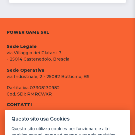
POWER GAME SRL
Sede Legale
via Villaggio dei Platani, 3
- 25014 Castenedolo, Brescia
Sede Operativa
via Industriale, 2 - 25082 Botticino, BS
Partita iva 03308130982
Cod. SDI: RMRCWXR
CONTATTI
e-mail: info@powergame.it
Questo sito usa Cookies
tel.: +39 030 376 2377
tel.: +39 030 336 6259
Questo sito utilizza cookies per funzionare e altri
pec: powergamesrl@legalmail.it
cookies esterni, come ad esempio google analytics,