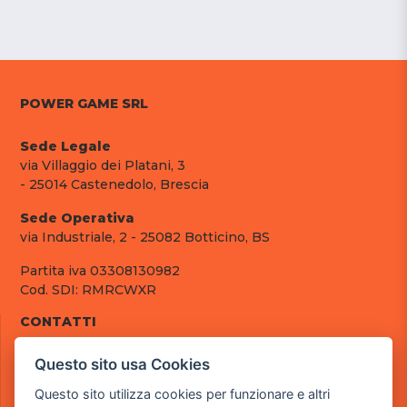
POWER GAME SRL
Sede Legale
via Villaggio dei Platani, 3
- 25014 Castenedolo, Brescia
Sede Operativa
via Industriale, 2 - 25082 Botticino, BS
Partita iva 03308130982
Cod. SDI: RMRCWXR
CONTATTI
e-mail: info@powergame.it
Questo sito usa Cookies
tel.: +39 030 376 2377
tel.: +39 030 336 6259
Questo sito utilizza cookies per funzionare e altri
pec: powergamesrl@legalmail.it