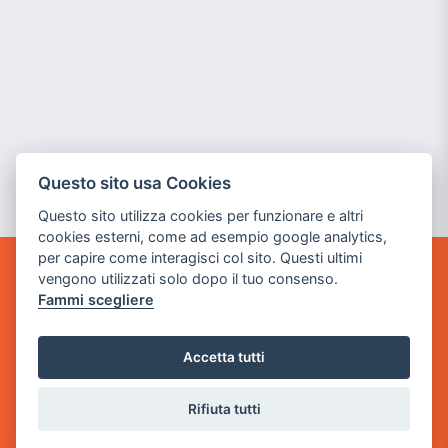
Questo sito usa Cookies
Questo sito utilizza cookies per funzionare e altri
cookies esterni, come ad esempio google analytics,
per capire come interagisci col sito. Questi ultimi
vengono utilizzati solo dopo il tuo consenso.
POWER GAME SRL
Fammi scegliere
Sede Legale
via Villaggio dei Platani, 3
Accetta tutti
- 25014 Castenedolo, Brescia
Rifiuta tutti
Sede Operativa
via Industriale, 2 - 25082 Botticino, BS