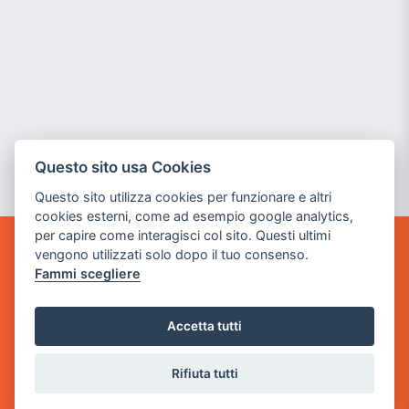
Questo sito usa Cookies
Questo sito utilizza cookies per funzionare e altri
cookies esterni, come ad esempio google analytics,
per capire come interagisci col sito. Questi ultimi
vengono utilizzati solo dopo il tuo consenso.
POWER GAME SRL
Fammi scegliere
Sede Legale
via Villaggio dei Platani, 3
Accetta tutti
- 25014 Castenedolo, Brescia
Rifiuta tutti
Sede Operativa
via Industriale, 2 - 25082 Botticino, BS