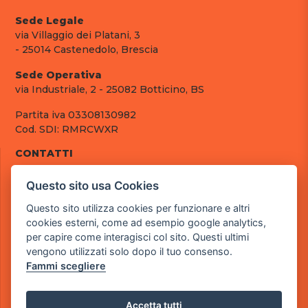
Sede Legale
via Villaggio dei Platani, 3
- 25014 Castenedolo, Brescia
Sede Operativa
via Industriale, 2 - 25082 Botticino, BS
Partita iva 03308130982
Cod. SDI: RMRCWXR
CONTATTI
e-mail: info@powergame.it
Questo sito usa Cookies
tel.: +39 030 376 2377
tel.: +39 030 336 6259
Questo sito utilizza cookies per funzionare e altri
pec: powergamesrl@legalmail.it
cookies esterni, come ad esempio google analytics,
per capire come interagisci col sito. Questi ultimi
LINK UTILI
vengono utilizzati solo dopo il tuo consenso.
Chi siamo
Fammi scegliere
Informazioni generali
Fai un pagamento
Documenti
Accetta tutti