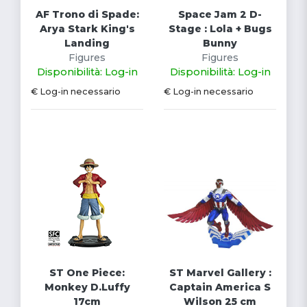
AF Trono di Spade:
Space Jam 2 D-
Arya Stark King's
Stage : Lola + Bugs
Landing
Bunny
Figures
Figures
Disponibilità: Log-in
Disponibilità: Log-in
€ Log-in necessario
€ Log-in necessario
ST One Piece:
ST Marvel Gallery :
Monkey D.Luffy
Captain America S
17cm
Wilson 25 cm