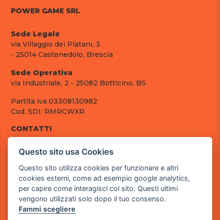
POWER GAME SRL
Sede Legale
via Villaggio dei Platani, 3
- 25014 Castenedolo, Brescia
Sede Operativa
via Industriale, 2 - 25082 Botticino, BS
Partita iva 03308130982
Cod. SDI: RMRCWXR
CONTATTI
e-mail: info@powergame.it
Questo sito usa Cookies
tel.: +39 030 376 2377
tel.: +39 030 336 6259
Questo sito utilizza cookies per funzionare e altri
pec: powergamesrl@legalmail.it
cookies esterni, come ad esempio google analytics,
per capire come interagisci col sito. Questi ultimi
LINK UTILI
vengono utilizzati solo dopo il tuo consenso.
Chi siamo
Fammi scegliere
Informazioni generali