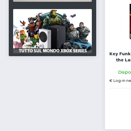
Key Funk
the La
Dispon
€ Log-in n