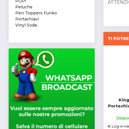
POP!
ATTENZIO
Peluche
Pen Toppers Funko
Portachiavi
Vinyl Soda
TI POTRE
Kin
Portachi
Dispon
€ Log-in n