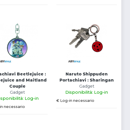
achiavi Beetlejuice :
Naruto Shippuden
lejuice and Maitland
Portachiavi : Sharingan
Couple
Gadget
Gadget
Disponibilità: Log-in
isponibilità: Log-in
€ Log-in necessario
in necessario