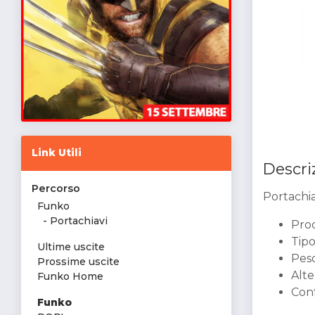
Link Utili
Descri
Percorso
Portachi
Funko
-
Portachiavi
Prod
Tipo
Ultime uscite
Peso
Prossime uscite
Alte
Funko Home
Conf
Funko