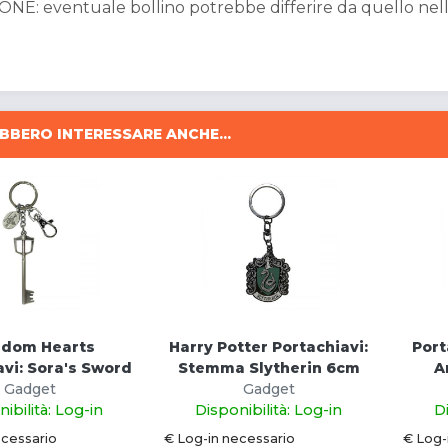
NE: eventuale bollino potrebbe differire da quello nel
BBERO INTERESSARE ANCHE...
gdom Hearts
Harry Potter Portachiavi:
Port
avi: Sora's Sword
Stemma Slytherin 6cm
A
Gadget
Gadget
ibilità: Log-in
Disponibilità: Log-in
D
ecessario
€ Log-in necessario
€ Log-