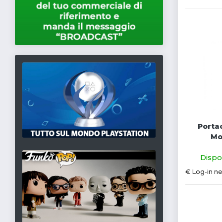
Portac
Mo
Dispon
€ Log-in n