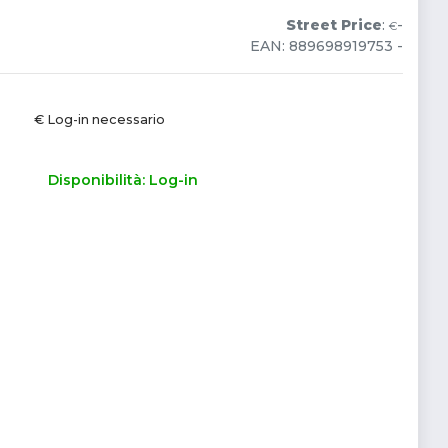
Street Price
:
-
€
EAN: 889698919753 -
€ Log-in necessario
Disponibilità: Log-in