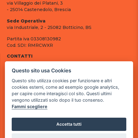
via Villaggio dei Platani, 3
- 25014 Castenedolo, Brescia
Sede Operativa
via Industriale, 2 - 25082 Botticino, BS
Partita iva 03308130982
Cod. SDI: RMRCWXR
CONTATTI
e-mail: info@powergame.it
Questo sito usa Cookies
tel.: +39 030 376 2377
tel.: +39 030 336 6259
Questo sito utilizza cookies per funzionare e altri
pec: powergamesrl@legalmail.it
cookies esterni, come ad esempio google analytics,
per capire come interagisci col sito. Questi ultimi
LINK UTILI
vengono utilizzati solo dopo il tuo consenso.
Chi siamo
Fammi scegliere
Informazioni generali
Fai un pagamento
Documenti
Accetta tutti
Informativa Privacy
Informativa sui Cookies