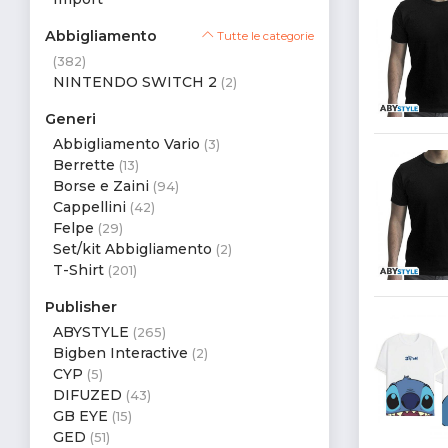
Abbigliamento
Tutte le categorie
(382)
NINTENDO SWITCH 2
(2)
Generi
Abbigliamento Vario
(3)
Berrette
(13)
Borse e Zaini
(94)
Cappellini
(42)
Felpe
(29)
Set/kit Abbigliamento
(2)
T-Shirt
(201)
Publisher
ABYSTYLE
(265)
Bigben Interactive
(2)
CYP
(5)
DIFUZED
(43)
GB EYE
(15)
GED
(51)