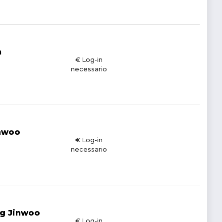
h
€ Log-in
necessario
inwoo
€ Log-in
necessario
ng Jinwoo
€ Log-in