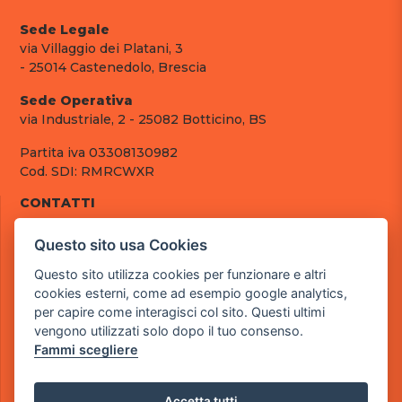
Sede Legale
via Villaggio dei Platani, 3
- 25014 Castenedolo, Brescia
Sede Operativa
via Industriale, 2 - 25082 Botticino, BS
Partita iva 03308130982
Cod. SDI: RMRCWXR
CONTATTI
e-mail: info@powergame.it
Questo sito usa Cookies
tel.: +39 030 376 2377
tel.: +39 030 336 6259
Questo sito utilizza cookies per funzionare e altri
pec: powergamesrl@legalmail.it
cookies esterni, come ad esempio google analytics,
per capire come interagisci col sito. Questi ultimi
LINK UTILI
vengono utilizzati solo dopo il tuo consenso.
Chi siamo
Fammi scegliere
Informazioni generali
Fai un pagamento
Documenti
Accetta tutti