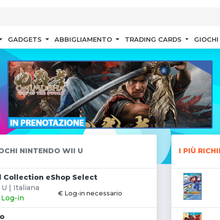
GADGETS
ABBIGLIAMENTO
TRADING CARDS
GIOCHI
OCHI NINTENDO WII U
I PIÙ RICH
Collection eShop Select
U | Italiana
€ Log-in necessario
: Log-in
ro